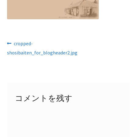
ブログ
SITEMAP
ENGLISH
投
前
cropped-
の
shosibaiten_for_blogheader2.jpg
稿
投
ナ
稿:
ビ
ゲ
コメントを残す
ー
シ
ョ