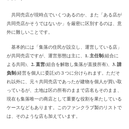
ブログ
共同売店が現時点でいくつあるのか、また「ある店が
SITEMAP
共同売店かそうではないか」を厳密に区別するのは、意
外に難しいことです。
ENGLISH
基本的には「集落の住民が設立し、運営している店」
1. 主任制
が共同売店ですが、運営形態は主に、
(組合に
2. 直営
3. 請
よる共同)、
(組合を解散し集落が直接所有)、
負制
(経営を個人に委託)の３つに分けられます。ただそ
れ以外に、元々共同売店であったが建物を個人が買い取
っているが、土地は区の所有のままで店名もそのまま、
現在も集落唯一の商店として重要な役割を果たしている
ケースなどもあります。このファンクラブ製のリストで
は、そのような店も加えています。