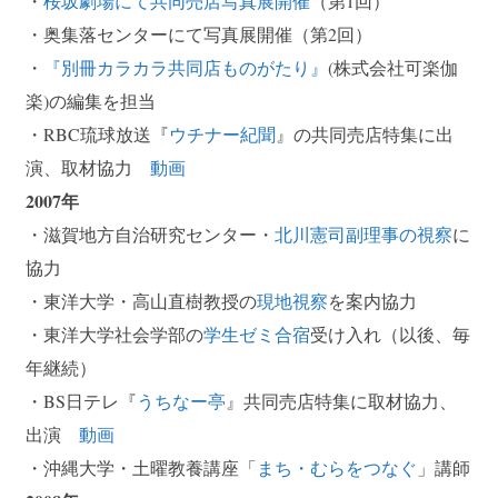
・
桜坂劇場にて共同売店写真展開催
（第1回）
・奥集落センターにて写真展開催（第2回）
・
『別冊カラカラ共同店ものがたり』
(株式会社可楽伽
楽)の編集を担当
・RBC琉球放送『
ウチナー紀聞
』の共同売店特集に出
演、取材協力
動画
2007年
・滋賀地方自治研究センター・
北川憲司副理事の視察
に
協力
・東洋大学・高山直樹教授の
現地視察
を案内協力
・東洋大学社会学部の
学生ゼミ合宿
受け入れ（以後、毎
年継続）
・BS日テレ『
うちなー亭
』共同売店特集に取材協力、
出演
動画
・沖縄大学・土曜教養講座「
まち・むらをつなぐ
」講師