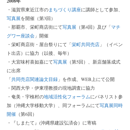
2008年
・滋賀県東近江市の
まちづくり講座
に講師として参加、
写真展
を開催（第3回）
・那覇市、栄町商店街にて
写真展
（第4回）及び「
マチ
グワー座談会
」開催
・栄町商店街・屋台祭りにて「
栄町共同売店
」（イベン
ト出店）に協力（以後、毎年）
・大宜味村喜如嘉にて
写真展
（第5回）、新店舗落成式
に出席
「
共同売店関連論文目録
」を作成、WEB上にて公開
・関西大学・伊東理教授の現地調査に協力
・奄美・宇検村の
地域活性化フォーラム
にパネリスト参
加（沖縄大学移動大学）、同フォーラムにて
写真展同時
開催
（第6回）
・『しまたて』(沖縄県建設弘済会）に寄稿