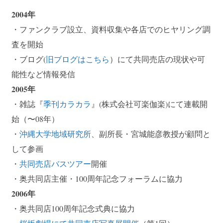
2004年
・ファンクラブ設立、資料収集や各店でのヒヤリング調
査を開始
・ブログ(
旧ブログはこちら
）にて共同売店の現状や可
能性など情報発信
2005年
・雑誌『
季刊カラカラ
』(株式会社可楽伽楽)にて連載開
始（〜08年）
・
沖縄大学地域研究所
、副所長・宮城能彦教授が顧問と
して参画
・
共同売店バスツアー
開催
・奥共同店主催・100周年記念フォーラムに協力
2006年
・奥共同店100周年記念式典に協力