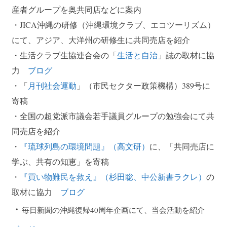
産者グループを奥共同店などに案内
・JICA沖縄の研修（沖縄環境クラブ、エコツーリズム）
にて、アジア、大洋州の研修生に共同売店を紹介
・生活クラブ生協連合会の「
生活と自治
」誌の取材に協
力
ブログ
・「
月刊社会運動
」（市民セクター政策機構）389号に
寄稿
・全国の超党派市議会若手議員グループの勉強会にて共
同売店を紹介
・
『琉球列島の環境問題』（高文研）
に、「共同売店に
学ぶ、共有の知恵」を寄稿
・
『買い物難民を救え』（杉田聡、中公新書ラクレ）
の
取材に協力
ブログ
・
毎日新聞の沖縄復帰40周年企画にて、当会活動を紹介