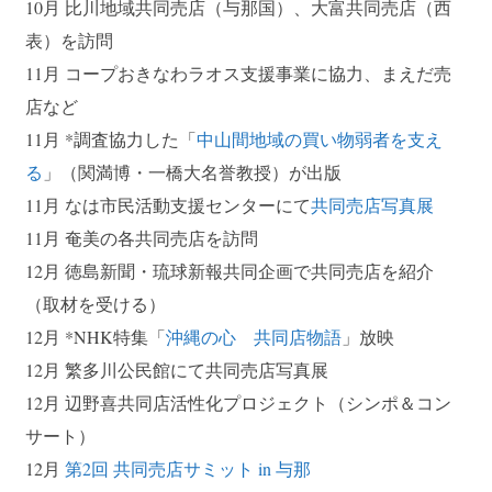
10月 比川地域共同売店（与那国）、大富共同売店（西
表）を訪問
11月 コープおきなわラオス支援事業に協力、まえだ売
店など
11月 *調査協力した「
中山間地域の買い物弱者を支え
る
」（関満博・一橋大名誉教授）が出版
11月 なは市民活動支援センターにて
共同売店写真展
11月 奄美の各共同売店を訪問
12月 徳島新聞・琉球新報共同企画で共同売店を紹介
（取材を受ける）
12月 *NHK特集「
沖縄の心 共同店物語
」放映
12月 繁多川公民館にて共同売店写真展
12月 辺野喜共同店活性化プロジェクト（シンポ＆コン
サート）
12月
第2回 共同売店サミット in 与那