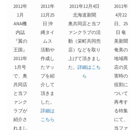
2012年
2011年
2011年12月4日
2011年
1月
12月25
北海道新聞
4月22
ANA機
日 沖
奥共同店と当フ
日、25
内誌
縄タイ
ァンクラブの活
日 奄
『翼の
ムス
動（栄町共同売
美新聞
王国』
活動や
店）などを取り
奄美の
2012年
作成し
上げて頂きまし
地域商
1月号
たマッ
た。
詳細はこち
店の災
で、奥
プを紹
ら
害時の
共同店
介して
役割に
と当フ
頂きま
ついて
ァンク
した。
再考す
ラブが
詳細は
る特集
紹介さ
こちら
にて、
れまし
当ファ