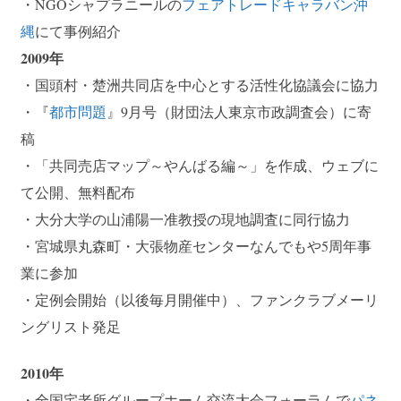
・NGOシャプラニールの
フェアトレードキャラバン沖
縄
にて事例紹介
2009年
・国頭村・楚洲共同店を中心とする活性化協議会に協力
・『
都市問題
』9月号（財団法人東京市政調査会）に寄
稿
・「共同売店マップ～やんばる編～」を作成、ウェブに
て公開、無料配布
・大分大学の山浦陽一准教授の現地調査に同行協力
・宮城県丸森町・大張物産センターなんでもや5周年事
業に参加
・定例会開始（以後毎月開催中）、ファンクラブメーリ
ングリスト発足
2010年
・全国宅老所グループホーム交流大会フォーラムで
パネ