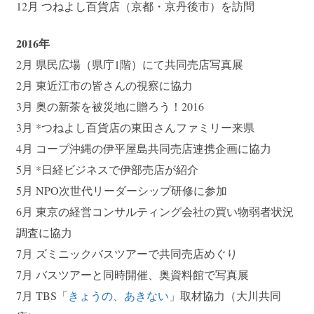
12月 つねよし百貨店（京都・京丹後市）を訪問
2016年
2月 県民広場（県庁1階）にて共同売店写真展
2月 東近江市の皆さんの視察に協力
3月 奥の新茶を被災地に贈ろう！2016
3月 *つねよし百貨店の東田さんファミリー来県
4月 コープ沖縄の伊平屋島共同売店連携企画に協力
5月 *日経ビジネスで伊部売店が紹介
5月 NPO次世代リーダーシップ研修に参加
6月 東京の経営コンサルティング会社の買い物弱者状況
調査に協力
7月 ズミニックバスツアーで共同売店めぐり
7月 バスツアーと同時開催、奥資料館で写真展
7月 TBS「
きょうの、あきない
」取材協力（大川共同