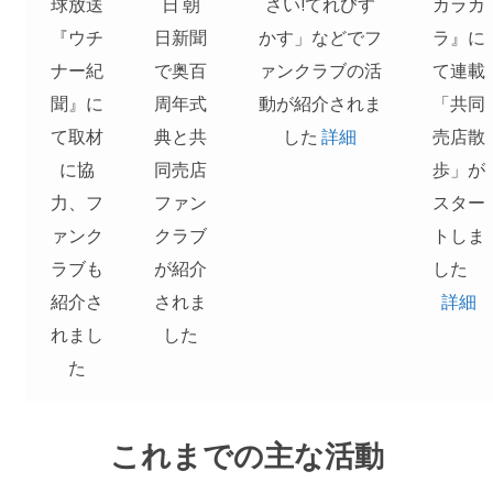
球放送
日 朝
さい!てれびす
カラカ
『ウチ
日新聞
かす」などでフ
ラ』に
ナー紀
で奥百
ァンクラブの活
て連載
聞』に
周年式
動が紹介されま
「共同
て取材
典と共
した
詳細
売店散
に協
同売店
歩」が
力、フ
ファン
スター
ァンク
クラブ
トしま
ラブも
が紹介
した
紹介さ
されま
詳細
れまし
した
た
これまでの主な活動