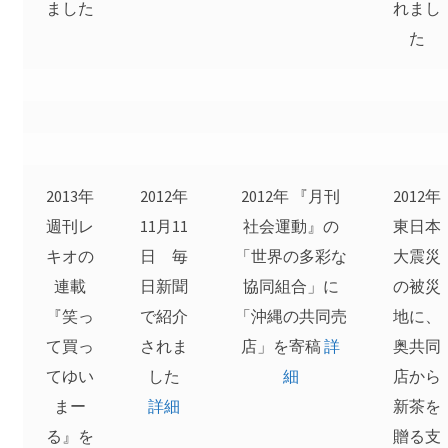
ました
れまし
た
2013年
2012年
2012年 『月刊
2012年
週刊レ
11月11
社会運動』の
東日本
キオの
日 毎
「世界の多彩な
大震災
連載
日新聞
協同組合」に
の被災
『笑っ
で紹介
「沖縄の共同売
地に、
て買っ
されま
店」を寄稿
詳
奥共同
てゆい
した
細
店から
まー
詳細
新茶を
る』を
贈る支