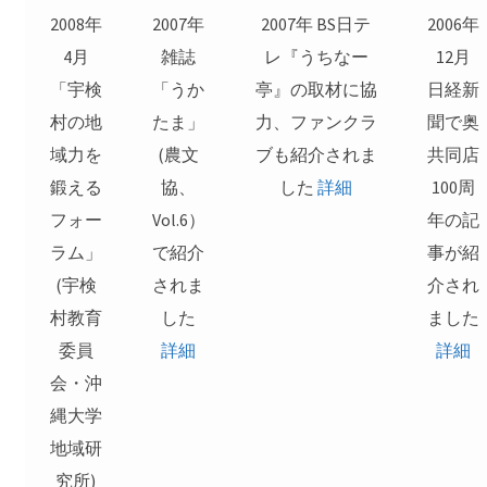
2008年
2007年
2007年 BS日テ
2006年
4月
雑誌
レ『うちなー
12月
「宇検
「うか
亭』の取材に協
日経新
村の地
たま」
力、ファンクラ
聞で奥
域力を
(農文
ブも紹介されま
共同店
鍛える
協、
した
詳細
100周
フォー
Vol.6）
年の記
ラム」
で紹介
事が紹
(宇検
されま
介され
村教育
した
ました
委員
詳細
詳細
会・沖
縄大学
地域研
究所)