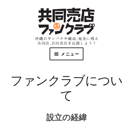
メニュー
共同売店とは
ファンクラブについ
マップとリスト
て
資料
設立の経緯
ファンクラブ