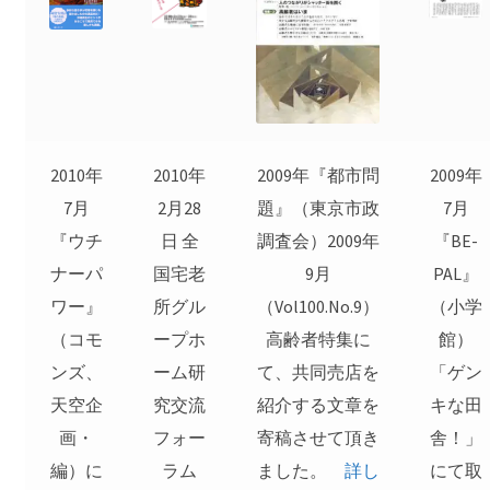
2010年
2010年
2009年『都市問
2009年
7月
2月28
題』（東京市政
7月
『ウチ
日 全
調査会）2009年
『BE-
ナーパ
国宅老
9月
PAL』
ワー』
所グル
（Vol100.No.9）
（小学
（コモ
ープホ
高齢者特集に
館）
ンズ、
ーム研
て、共同売店を
「ゲン
天空企
究交流
紹介する文章を
キな田
画・
フォー
寄稿させて頂き
舎！」
編）に
ラム
ました。
詳し
にて取