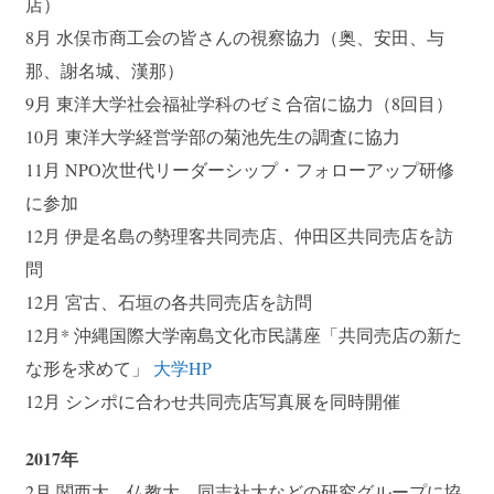
店）
8月 水俣市商工会の皆さんの視察協力（奥、安田、与
那、謝名城、漢那）
9月 東洋大学社会福祉学科のゼミ合宿に協力（8回目）
10月 東洋大学経営学部の菊池先生の調査に協力
11月 NPO次世代リーダーシップ・フォローアップ研修
に参加
12月 伊是名島の勢理客共同売店、仲田区共同売店を訪
問
12月 宮古、石垣の各共同売店を訪問
12月* 沖縄国際大学南島文化市民講座「共同売店の新た
な形を求めて」
大学HP
12月 シンポに合わせ共同売店写真展を同時開催
2017年
2月 関西大、仏教大、同志社大などの研究グループに協