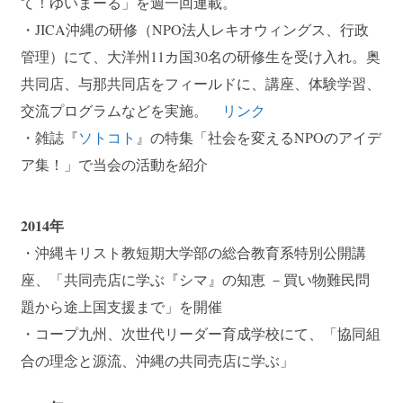
て！ゆいまーる」を週一回連載。
・JICA沖縄の研修（NPO法人レキオウィングス、行政
管理）にて、大洋州11カ国30名の研修生を受け入れ。奥
共同店、与那共同店をフィールドに、講座、体験学習、
交流プログラムなどを実施。
リンク
・雑誌『
ソトコト
』の特集「社会を変えるNPOのアイデ
ア集！」で当会の活動を紹介
2014年
・沖縄キリスト教短期大学部の総合教育系特別公開講
座、「共同売店に学ぶ『シマ』の知恵 －買い物難民問
題から途上国支援まで」を開催
・コープ九州、次世代リーダー育成学校にて、「協同組
合の理念と源流、沖縄の共同売店に学ぶ」