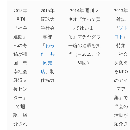
2015年
2015年
2014年 週刊レ
2013年
月刊
琉球大
キオ『笑って買
雑誌
『社会
学社会
ってゆいまー
『
ソト
運動』
学部
る』マチヤグワ
コト
』
への寄
「
わっ
ー編の連載を担
特集
稿が韓
たー共
当（～2015、全
「社会
国「忠
同売
50回）
を変え
南社会
店
」制
るNPO
経済支
作協力
のアイ
援セン
デア
ター」
集」で
で翻
当会の
訳、紹
活動が
介され
紹介さ