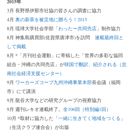
2015年
3月 長野県伊那市社協の皆さんの調査に協力
4月
奥の新茶を被災地に贈ろう！2015
8月 琉球大学社会学部「
わったー共同売店
」制作協力
8月 神集島購買部(佐賀県唐津市)を訪問
連載最終回と
して掲載
8月 *「月刊社会運動」に寄稿した「世界の多彩な協同
組合・沖縄の共同売店」が
韓国で翻訳、紹介される（忠
南社会経済支援センター）
9月
ワーカーズコープ九州沖縄事業本部
長会議（福岡
市）にて講演
9月 龍谷大学などの研究グループの視察協力
9月 週刊レキオ連載終了。
全106回（特別編1回）
10月 *取材に協力した「
一緒に生きてく地域をつくる
」
（生活クラブ連合会）が出版