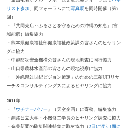
リスト参加
、同フォーラムにて
写真展
を同時開催（第7
回）
・『共同売店～ふるさとを守るための沖縄の知恵』(宮
城能彦）編集協力
・
熊本
県健康福祉部健康福祉政策課の皆さんのヒヤリン
グに協力
・中越防災安全機構の皆さんの現地調査に同行協力
・山口県農林水産部の皆さんの現地視察に協力
・「沖縄県21世紀ビジョン策定」のための三菱UFJリサ
ーチ＆コンサルティングスによるヒヤリングに協力
2011年
・『
ウチナーパワー
』（天空企画）に寄稿、編集協力
・釧路公立大学・小磯修二学長のヒヤリング調査に協力
・奄美新聞の防災関連特集に取材協力（
2日に渡り1面に