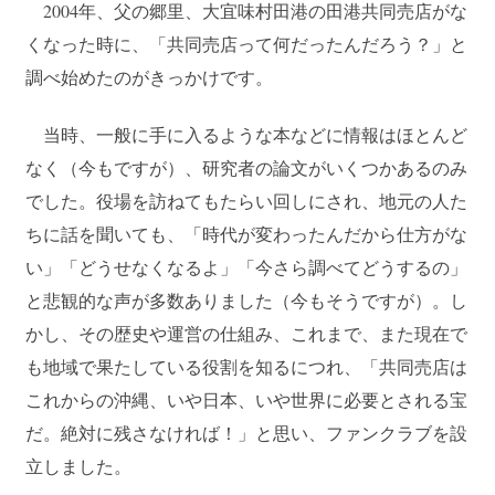
2004年、父の郷里、大宜味村田港の田港共同売店がな
ブログ
くなった時に、「共同売店って何だったんだろう？」と
調べ始めたのがきっかけです。
SITEMAP
当時、一般に手に入るような本などに情報はほとんど
ENGLISH
なく（今もですが）、研究者の論文がいくつかあるのみ
でした。役場を訪ねてもたらい回しにされ、地元の人た
ちに話を聞いても、「時代が変わったんだから仕方がな
い」「どうせなくなるよ」「今さら調べてどうするの」
と悲観的な声が多数ありました（今もそうですが）。し
かし、その歴史や運営の仕組み、これまで、また現在で
も地域で果たしている役割を知るにつれ、「共同売店は
これからの沖縄、いや日本、いや世界に必要とされる宝
だ。絶対に残さなければ！」と思い、ファンクラブを設
立しました。